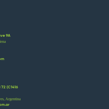
ave 9A
lena
com
eplica omega
replica orologi
replica uhren
/72 (C1416
es, Argentina
om.ar