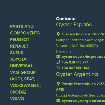
Contacto
Oyster España
PARTS AND
COMPONENTS
Guillem Rovirosa Nš 9 N
PEUGEOT
Poligono Industrial Santa Magda
Vilanova i la Geltru (08800)
RENAULT
Barcelona
SUZUKI
oyster@oysterintgroup.
TOYOTA
+34 938 143 777
UNIVERSAL
+34 647 550 104
VAG GROUP
replica watches
Oyster Argentina
replique montre
r
(AUDI, SEAT,
Pasaje Pernambuco 2168
VOLKSWAGEN,
APB)
SKODA)
Ciudad Autonoma de Buenos Air
VOLVO
oyster@oysterglobalsa.c