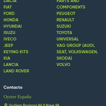
DACIA
PARTS AND
FIAT
COMPONENTS
FORD
PEUGEOT
HONDA
RENAULT
HYUNDAI
SUZUKI
ISUZU
TOYOTA
IVECO
UNIVERSAL
JEEP
VAG GROUP (AUDI,
KEYING KITS
SEAT, VOLKSWAGEN,
KIA
SKODA)
LANCIA
VOLVO
LAND ROVER
Contacto
Oyster España
Guillem Rovirosa Nš 9 Nave 9A