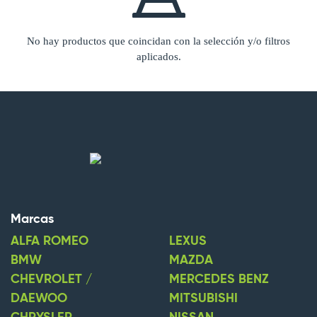
No hay productos que coincidan con la selección y/o filtros
aplicados.
Marcas
ALFA ROMEO
LEXUS
BMW
MAZDA
CHEVROLET /
MERCEDES BENZ
DAEWOO
MITSUBISHI