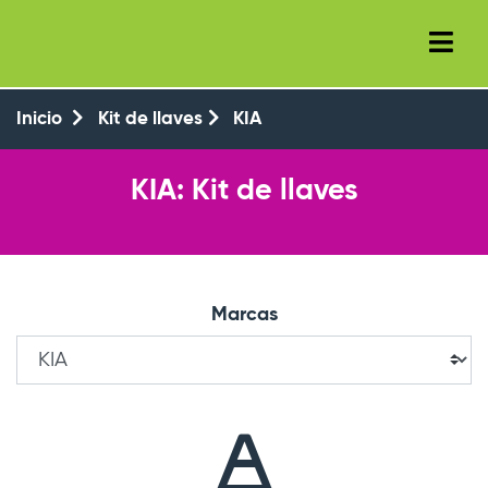
+34 (93) 8143777
+34 647 550 104
Inicio
Kit de llaves
KIA
KIA: Kit de llaves
Marcas