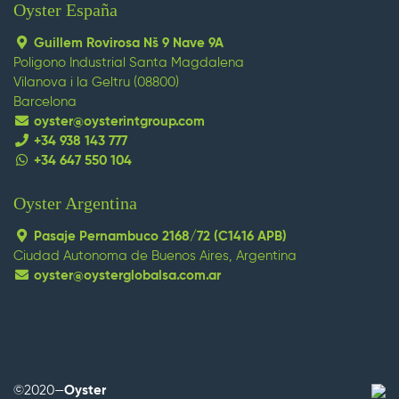
Oyster España
Guillem Rovirosa Nš 9 Nave 9A
Poligono Industrial Santa Magdalena
Vilanova i la Geltru (08800)
Barcelona
oyster@oysterintgroup.com
+34 938 143 777
+34 647 550 104
Oyster Argentina
replica watches
replique montre
replica omega
replica
orologi
replica uhren
Pasaje Pernambuco 2168/72 (C1416 APB)
Ciudad Autonoma de Buenos Aires, Argentina
oyster@oysterglobalsa.com.ar
Wenn Strategie Ergebnisse bringt, investieren Sie in
mehrjährige Planung, Technologie und Humankapital,
Branding, Marktpositionierung und Führung, die besten
replica uhren
Rolex-Hersteller.
©2020—
Oyster