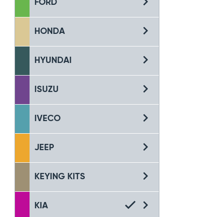
FORD
HONDA
HYUNDAI
ISUZU
IVECO
JEEP
KEYING KITS
KIA