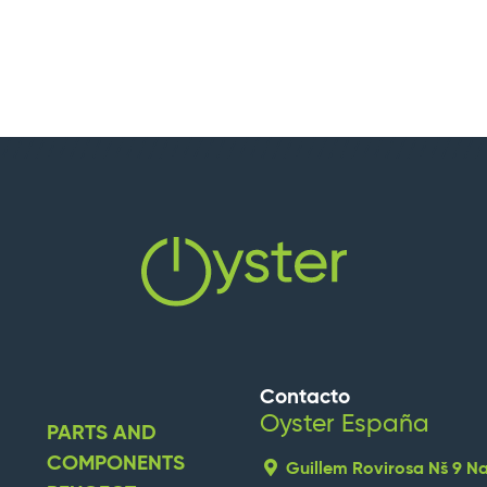
Contacto
Oyster España
PARTS AND
COMPONENTS
Guillem Rovirosa Nš 9 N