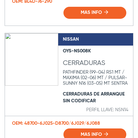
OEM: BL4D-76-290
MAS INFO
NISSAN
OYS-NS008K
CERRADURAS
PATHFINDER (99-04) RS1 MT /
MAXIMA (02-06) MT / PULSAR-
SUNNY N16 (03-05) MT SENTRA
CERRADURAS DE ARRANQUE
SIN CODIFICAR
PERFIL LLAVE: NSN14
OEM: 48700-6J025-D8700/6J029/6J088
MAS INFO