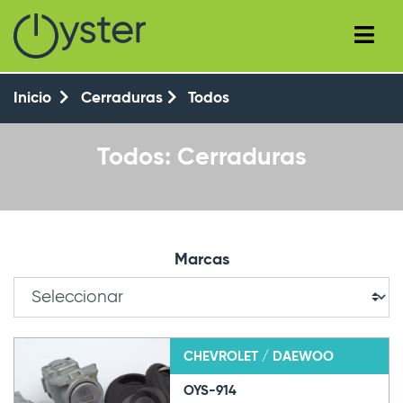
+34 (93) 8143777
+34 647 550 104
Inicio
Cerraduras
Todos
Todos: Cerraduras
Marcas
CHEVROLET / DAEWOO
OYS-914